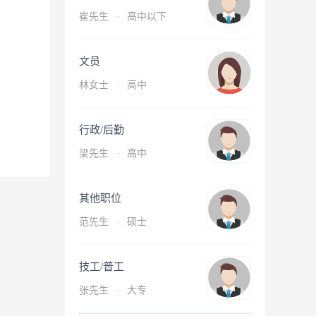
崔先生
·
高中以下
文员
林女士
·
高中
行政/后勤
梁先生
·
高中
其他职位
范先生
·
硕士
技工/普工
张先生
·
大专