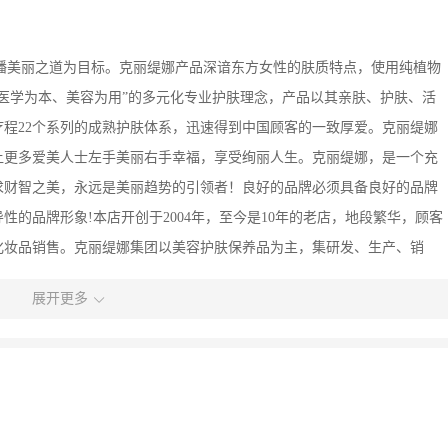
下女人传播美丽之道为目标。克丽缇娜产品深谙东方女性的肤质特点，使用纯植物
医学为本、美容为用”的多元化专业护肤理念，产品以其亲肤、护肤、活
程22个系列的成熟护肤体系，迅速得到中国顾客的一致厚爱。克丽缇娜
娜让更多爱美人士左手美丽右手幸福，享受绚丽人生。克丽缇娜，是一个充
求财智之美，永远是美丽趋势的引领者！良好的品牌必须具备良好的品牌
的品牌形象!本店开创于2004年，至今是10年的老店，地段繁华，顾客
化妆品销售。克丽缇娜集团以美容护肤保养品为主，集研发、生产、销
就显示出无以伦比的适应性和巨大发展潜力。通过连锁加盟、店面销售等方
展开更多
者。