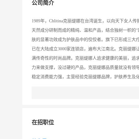
公司简介
1989年，Chlitina克丽缇娜在台湾诞生，以向天
天然成分研制而成的精纯、温和产品，结合独树一帜的“
肤的显著功效成为护肤品中的佼佼者。旗下已形成三大疗
已在大陆成立3000家连锁店，遍布大江南北。克丽缇
满传奇性的时尚品牌。克丽缇娜人追求健康的美丽，追
力来做支撑，没过硬的产品，克丽缇娜品质量就没有领导性
稳定消费能力强，主营经验克丽缇娜品牌，护肤养生及
售、服务为一体。1997年8月从台湾进驻上海，一来
式，把品质卓越、种类丰富的集团产品奉献给广大消费
在招职位