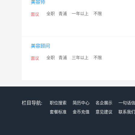
美容师
/
全职
/
青浦
/
一年以上
/
不限
面议
美容顾问
/
全职
/
青浦
/
三年以上
/
不限
面议
栏目导航:
职位搜索
简历中心
名企展示
一句话
套餐标准
金币充值
意见建议
联系我